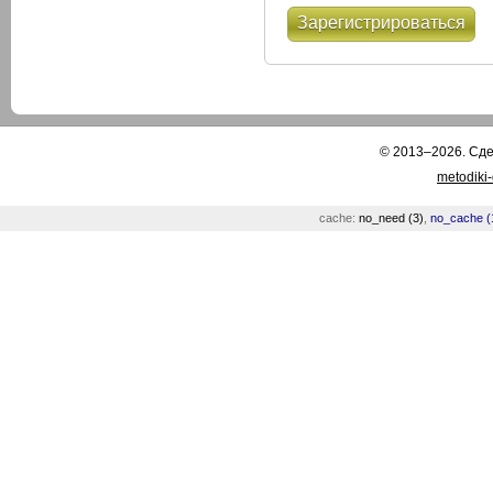
Зарегистрироваться
© 2013–2026. Сд
metodiki
cache:
no_need (3)
,
no_cache (