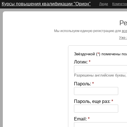
Курсы повышения квалификации "Орион"
Люди
Компете
Ре
Мы используем единую регистрацию для
все
Уже 
Звёздочкой (
*
) помечены по
Логин:
*
Разрешены английские буквы
Пароль:
*
Пароль, еще раз:
*
Email:
*