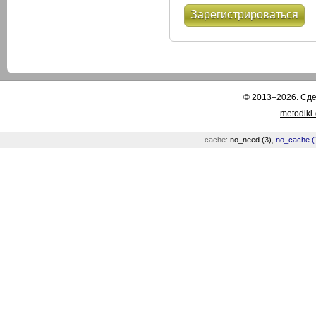
Зарегистрироваться
© 2013–2026. Сд
metodiki
cache:
no_need (3)
,
no_cache (