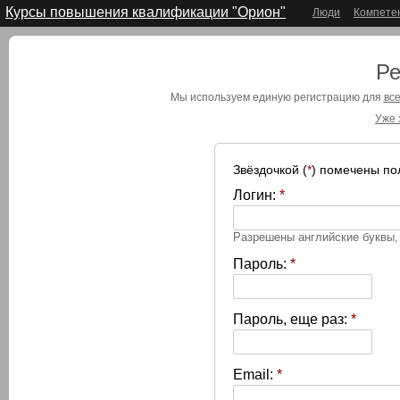
Курсы повышения квалификации "Орион"
Люди
Компете
Ре
Мы используем единую регистрацию для
все
Уже 
Звёздочкой (
*
) помечены по
Логин:
*
Разрешены английские буквы
Пароль:
*
Пароль, еще раз:
*
Email:
*