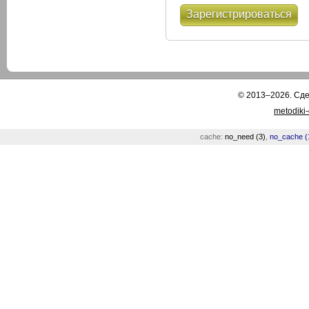
Зарегистрироваться
© 2013–2026. Сд
metodiki
cache:
no_need (3)
,
no_cache (