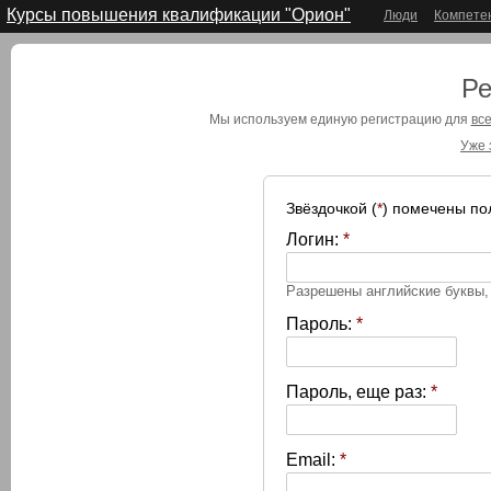
Курсы повышения квалификации "Орион"
Люди
Компете
Ре
Мы используем единую регистрацию для
все
Уже 
Звёздочкой (
*
) помечены по
Логин:
*
Разрешены английские буквы
Пароль:
*
Пароль, еще раз:
*
Email:
*