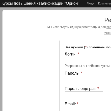
Курсы повышения квалификации "Орион"
Люди
Компете
Ре
Мы используем единую регистрацию для
все
Уже 
Звёздочкой (
*
) помечены по
Логин:
*
Разрешены английские буквы
Пароль:
*
Пароль, еще раз:
*
Email:
*