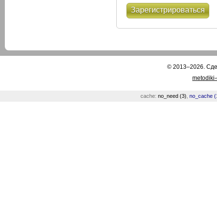
Зарегистрироваться
© 2013–2026. Сд
metodiki
cache:
no_need (3)
,
no_cache (