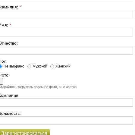
Фамилия:
*
Имя:
*
Отчество:
Пол:
Не выбрано
Мужской
Женский
Фото:
Старайтесь загружать реальное фото, а не аватар
Компания:
Должность:
Зарегистрироваться