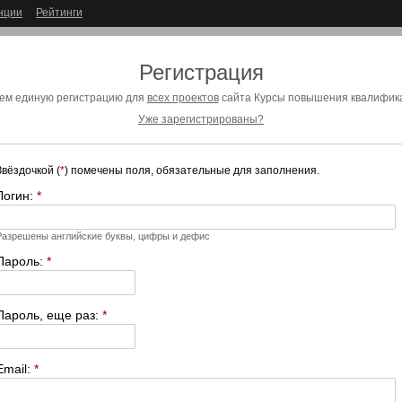
нции
Рейтинги
Регистрация
ем единую регистрацию для
всех проектов
сайта Курсы повышения квалифика
Уже зарегистрированы?
Звёздочкой (
*
) помечены поля, обязательные для заполнения.
Логин:
*
Разрешены английские буквы, цифры и дефис
Пароль:
*
Пароль, еще раз:
*
Email:
*