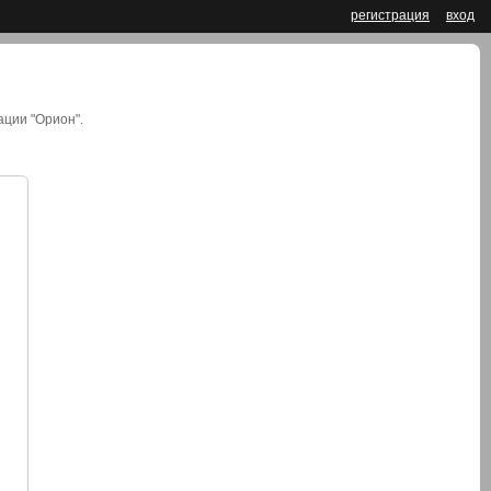
регистрация
вход
ции "Орион".