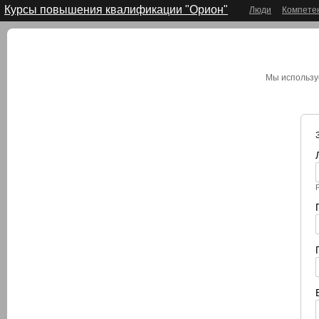
Курсы повышения квалификации "Орион"
Люди
Компете
Мы использу