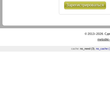
Зарегистрироваться
© 2013–2026. Сд
metodiki
cache:
no_need (3)
,
no_cache (