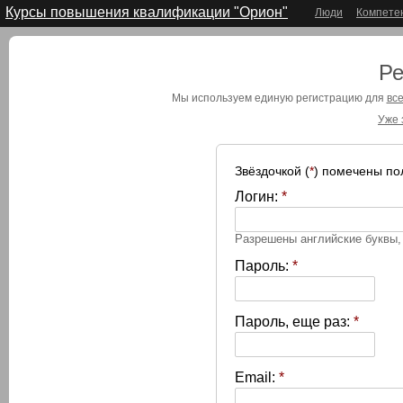
Курсы повышения квалификации "Орион"
Люди
Компете
Ре
Мы используем единую регистрацию для
все
Уже 
Звёздочкой (
*
) помечены по
Логин:
*
Разрешены английские буквы
Пароль:
*
Пароль, еще раз:
*
Email:
*