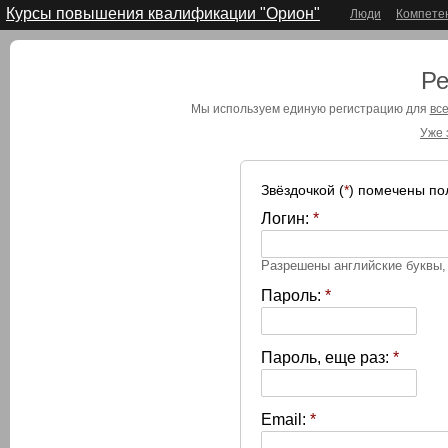
Курсы повышения квалификации "Орион"
Люди
Компете
Ре
Мы используем единую регистрацию для
все
Уже 
Звёздочкой (
*
) помечены по
Логин:
*
Разрешены английские буквы
Пароль:
*
Пароль, еще раз:
*
Email:
*