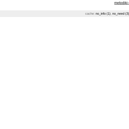
metodiki
cache:
no_info (1)
,
no_need (3