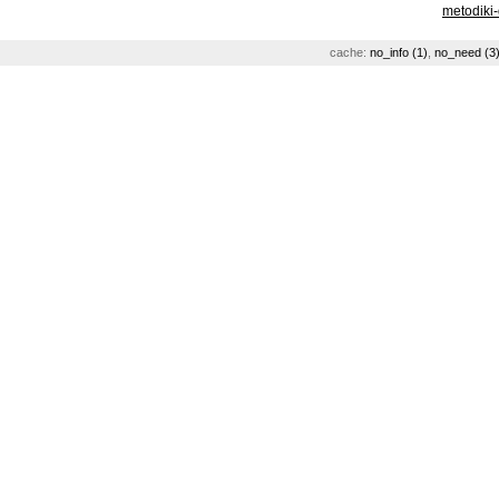
metodiki
cache:
no_info (1)
,
no_need (3