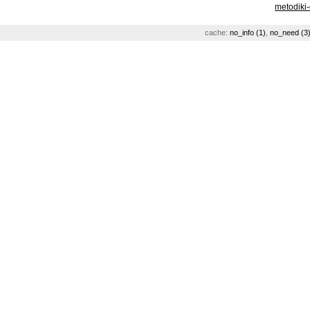
metodiki
cache:
no_info (1)
,
no_need (3