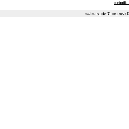
metodiki
cache:
no_info (1)
,
no_need (3