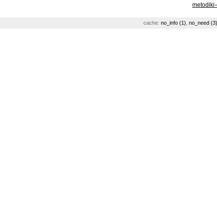
metodiki
cache:
no_info (1)
,
no_need (3