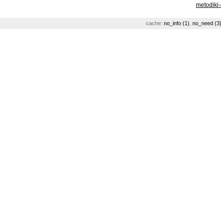
metodiki
cache:
no_info (1)
,
no_need (3