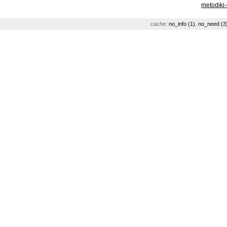
metodiki
cache:
no_info (1)
,
no_need (3