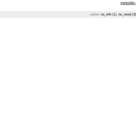
metodiki
cache:
no_info (1)
,
no_need (3