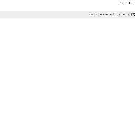
metodiki
cache:
no_info (1)
,
no_need (3