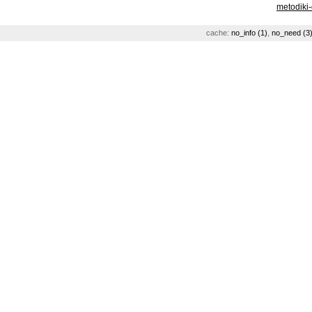
metodiki
cache:
no_info (1)
,
no_need (3