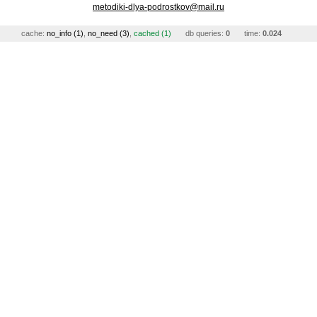
metodiki-dlya-podrostkov@mail.ru
cache:
no_info (1)
,
no_need (3)
,
cached (1)
db queries:
0
time:
0.024