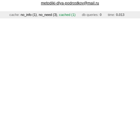
metodiki-dlya-podrostkov@mail.ru
cache:
no_info (1)
,
no_need (3)
,
cached (1)
db queries:
0
time:
0.013