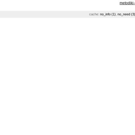
metodiki
cache:
no_info (1)
,
no_need (3