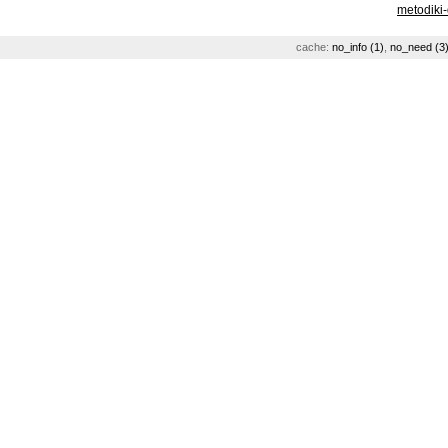
metodiki
cache:
no_info (1)
,
no_need (3