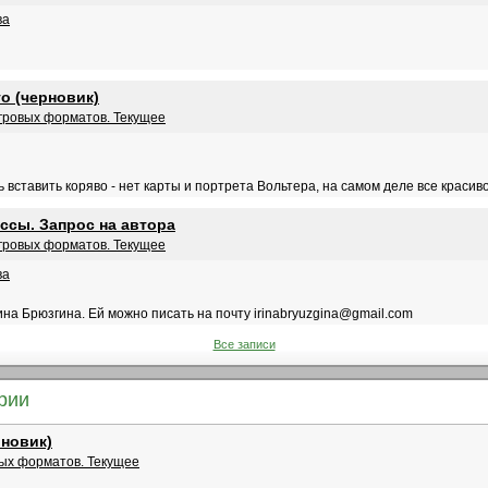
ва
о (черновик)
гровых форматов. Текущее
 вставить коряво - нет карты и портрета Вольтера, на самом деле все красиво
ссы. Запрос на автора
гровых форматов. Текущее
ва
ина Брюзгина. Ей можно писать на почту irinabryuzgina@gmail.com
Все записи
рии
рновик)
ых форматов. Текущее