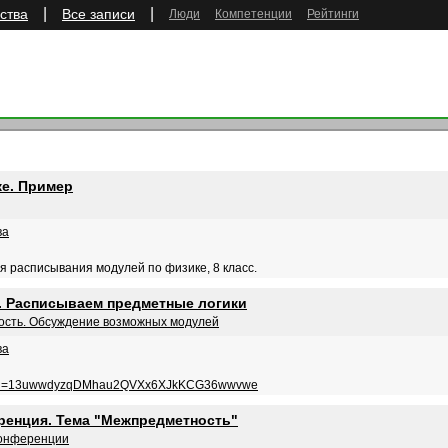
|
|
ства
Все записи
Люди
Компетенции
Рейтинги
ке. Пример
ва
 расписывания модулей по физике, 8 класс.
. Расписываем предметные логики
сть. Обсуждение возможных модулей
ва
pen?id=13uwwdyzqDMhau2QVXx6XJkKCG36wwvwe
еренция. Тема "Межпредметность"
конференции