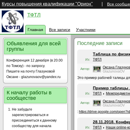
Курсы повышения квалификации "Орион"
|
Все сообще
ТФТЛ
Главная
Все записи
Участники
Последние записи
Объявления для всей
группы
Таблица по физи
ТФТЛ
Из:
Конференция 12 декабря (в 20.00
по Томску) - по запросу.
Оксана Глазуно
Автор:
Пишите на почту Глазуновой
GlazunovaOV
Оксане - glazunovaov@yandex.ru
Это пример рабочей талицы для
Пример таблицы 
К началу работы в
ТФТЛ
Межпредметно
Из:
сообществе
Оксана Глазуно
Автор:
GlazunovaOV
Не забудьте
:
https://drive.google.com/o
зарегистрироваться и
присоединиться к данному
28.11.2018. Конф
сообществу для начала
ТФТЛ
Наши online-
Из: