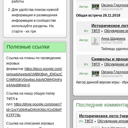
работы
Оксана Глазуно
Автор:
GlazunovaOV
Для удобства поиска нужной
информации и размещения
Общая встреча 28.11.2018
информации в сообществе
Историческое лот
используйте разделы. На
ТФТЛ
Обсуждение и
Из:
старте - их три
Анна Шадрина
Автор:
nysha752009
Полезные ссылки
Таблицы удалось
Ссылка на планы по проведению
Символы и проце
игровых
ТФТЛ
Обсуждение и
Из:
форматов:
https://docs.google.com/
Оксана Глазуно
Автор:
spreadsheets/d/1MBKIBgh_tDtGxzC
GlazunovaOV
CrWRlGKV0eq6eL4doNOWHQmFq
Автор данной версии игры - Ир
e4A/edit#gid=0
Ссылка на нашу общую папку
ТФТЛ в
Последние коммента
гугл:
https://drive.google.com/open?
id=1zvYz0ihKwDrKnhXbLH1sG9qP
KYFF7Ifu
Историческое лото (че
ТФТЛ
Обсуждение игров
Из:
Ссылка на описания игровых