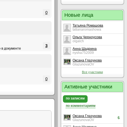
0
Новые лица
Татьяна Ромашова
tatianaromashowa
Ольга Черноусова
olgalch
3
 в документе ))
Анна Шадрина
nysha752009
Оксана Глазунова
GlazunovaOV
Все участники
0
Активные участники
по записям
по комментариям
Оксана Глазунова
6
GlazunovaOV