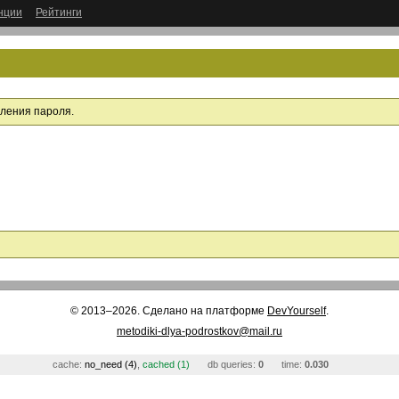
нции
Рейтинги
вления пароля.
© 2013–2026. Сделано на платформе
DevYourself
.
metodiki-dlya-podrostkov@mail.ru
cache:
no_need (4)
,
cached (1)
db queries:
0
time:
0.030