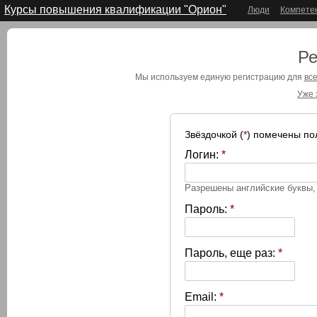
Курсы повышения квалификации "Орион"
Люди
Компете
Ре
Мы используем единую регистрацию для
все
Уже 
Звёздочкой (
*
) помечены по
Логин:
*
Разрешены английские буквы
Пароль:
*
Пароль, еще раз:
*
Email:
*