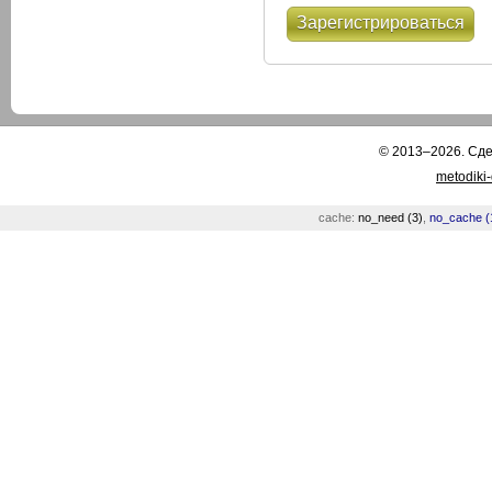
Зарегистрироваться
© 2013–2026. Сд
metodiki
cache:
no_need (3)
,
no_cache (