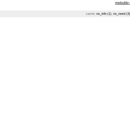
metodiki
cache:
no_info (1)
,
no_need (3