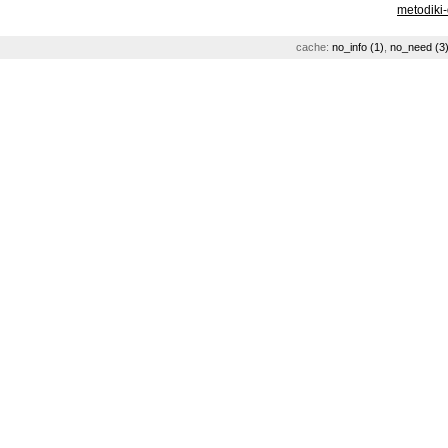
metodiki
cache:
no_info (1)
,
no_need (3