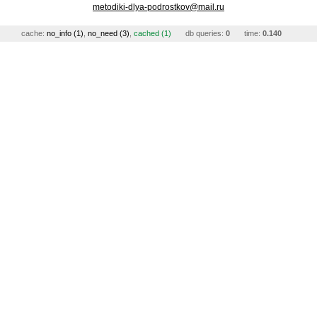
metodiki-dlya-podrostkov@mail.ru
cache:
no_info (1)
,
no_need (3)
,
cached (1)
db queries:
0
time:
0.140