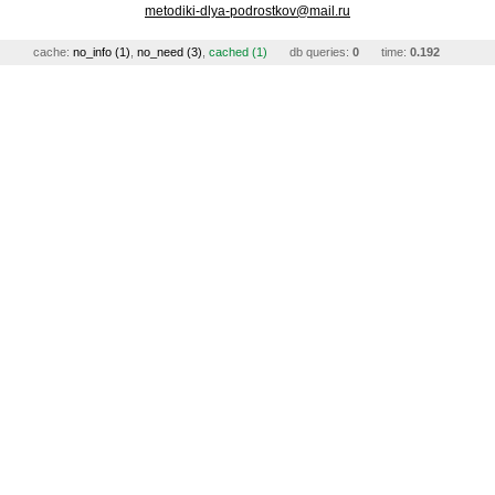
metodiki-dlya-podrostkov@mail.ru
cache:
no_info (1)
,
no_need (3)
,
cached (1)
db queries:
0
time:
0.192