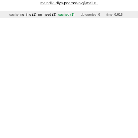
metodiki-dlya-podrostkov@mail.ru
cache:
no_info (1)
,
no_need (3)
,
cached (1)
db queries:
0
time:
0.018