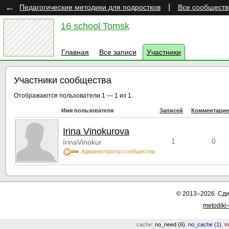
←
|
Педагогические методики для подростков
Все сообществ
16 school Tomsk
Главная
Все записи
Участники
Участники сообщества
Отображаются пользователи 1 — 1 из 1.
Имя пользователя
Записей
Комментари
Irina Vinokurova
1
0
IrinaVinokur
Администратор сообщества
© 2013–2026. Сд
metodiki
cache:
no_need (6)
,
no_cache (1)
,
m